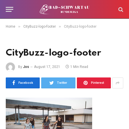
»
»
Home
CityBuzz-logo-footer
CityBuzz-logo-footer
CityBuzz-logo-footer
By
Jos
August 17, 2021
1 Min Read
Facebook
Twitter
Pinterest