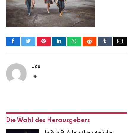
Facebook
Twitter
Pinterest
LinkedIn
WhatsApp
Reddit
Tumblr
Emai
Jos
Website
Die Wahl des Herausgebers