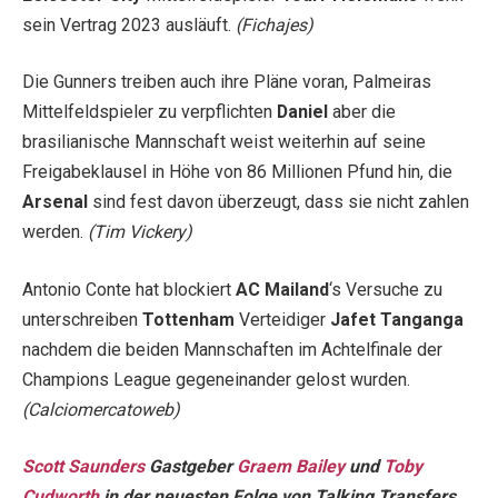
sein Vertrag 2023 ausläuft.
(Fichajes)
Die Gunners treiben auch ihre Pläne voran, Palmeiras
Mittelfeldspieler zu verpflichten
Daniel
aber die
brasilianische Mannschaft weist weiterhin auf seine
Freigabeklausel in Höhe von 86 Millionen Pfund hin, die
Arsenal
sind fest davon überzeugt, dass sie nicht zahlen
werden.
(Tim Vickery)
Antonio Conte hat blockiert
AC Mailand
‘s Versuche zu
unterschreiben
Tottenham
Verteidiger
Jafet Tanganga
nachdem die beiden Mannschaften im Achtelfinale der
Champions League gegeneinander gelost wurden.
(Calciomercatoweb)
Scott Saunders
Gastgeber
Graem Bailey
und
Toby
Cudworth
in der neuesten Folge von Talking Transfers.