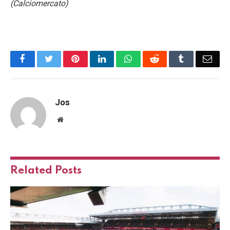
(Calciomercato)
Facebook
Twitter
Pinterest
LinkedIn
WhatsApp
Reddit
Tumblr
Emai
Jos
Website
Related
Posts