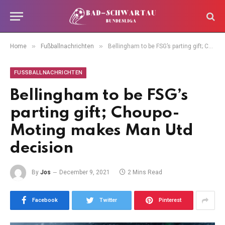
»
»
Home
Fußballnachrichten
Bellingham to be FSG’s parting gift; Choupo-Moting makes Man Utd decision
FUSSBALLNACHRICHTEN
Bellingham to be FSG’s
parting gift; Choupo-
Moting makes Man Utd
decision
By
Jos
December 9, 2021
2 Mins Read
Facebook
Twitter
Pinterest