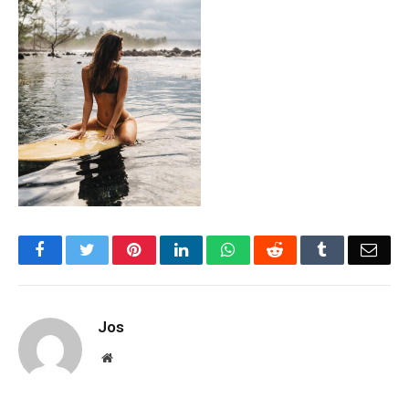
Facebook
Twitter
Pinterest
LinkedIn
WhatsApp
Reddit
Tumblr
Emai
Jos
Website