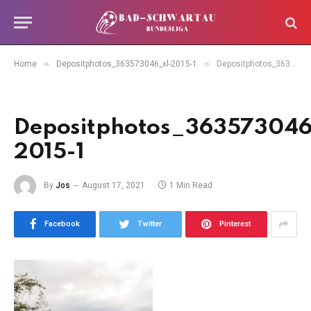
»
»
Home
Depositphotos_363573046_xl-2015-1
Depositphotos_363573046_xl-2015-1
Depositphotos_363573046
2015-1
By
Jos
August 17, 2021
1 Min Read
Facebook
Twitter
Pinterest