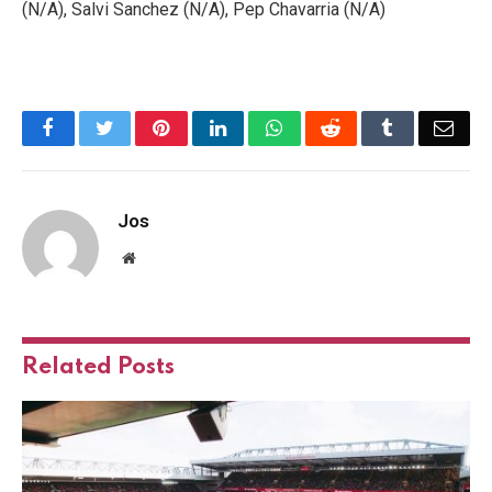
(N/A), Salvi Sanchez (N/A), Pep Chavarria (N/A)
Facebook
Twitter
Pinterest
LinkedIn
WhatsApp
Reddit
Tumblr
Emai
Jos
Website
Related
Posts