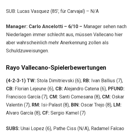
SUB: Lucas Vasquez (85′, für Carvajal) – N/A
Manager: Carlo Ancelotti – 6/10 –
Manager sehen nach
Niederlagen immer schlecht aus, müssen Vallecano hier
aber wahrscheinlich mehr Anerkennung zollen als
Schuldzuweisungen.
Rayo Vallecano-Spielerbewertungen
(4-2-3-1) TW:
Stola Dimitrievski (6);
RB:
Ivan Ballius (7),
CB:
Florian Lejeune (6),
CB:
Alejandro Catena (6),
PFUND:
Francisco García (7);
CM:
Santi Comesana (8),
CM:
Oskar
Valentin (7);
RM:
Isi-Palast (8),
BIN:
Oscar Trejo (8),
LM:
Alvaro García (8);
CF:
Sergio Kamel (7)
SUBS:
Unai Lopez (6), Pathe Ciss (N/A), Radamel Falcao