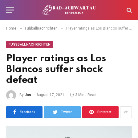
»
»
Home
Fußballnachrichten
Player ratings as Los Blancos suffer shock defeat
FUSSBALLNACHRICHTEN
Player ratings as Los
Blancos suffer shock
defeat
By
Jos
August 17, 2021
3 Mins Read
Facebook
Twitter
Pinterest