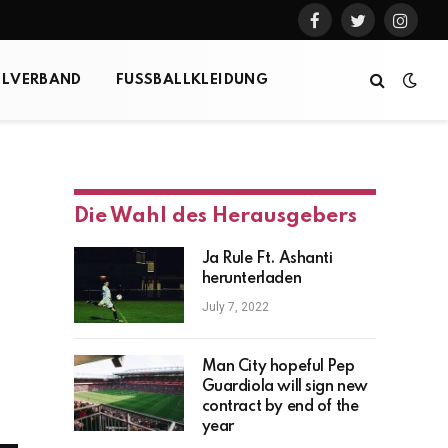
Facebook
Twitter
Instag
LLVERBAND
FUSSBALLKLEIDUNG
Die Wahl des Herausgebers
Ja Rule Ft. Ashanti
herunterladen
July 7, 2022
Man City hopeful Pep
Guardiola will sign new
contract by end of the
year