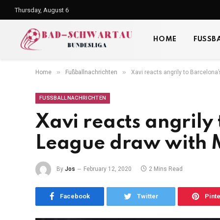
Thursday, August 6
HOME
FUSSB
»
»
Home
Fußballnachrichten
Xavi reacts angrily to Barcelon
FUSSBALLNACHRICHTEN
Xavi reacts angrily
League draw with 
By
Jos
February 12, 2020
2 Mins Read
Facebook
Twitter
Pint