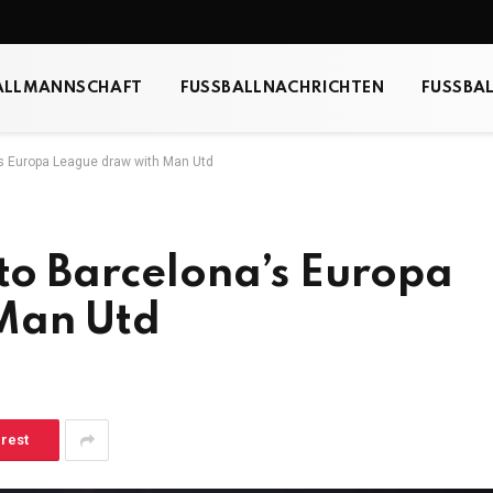
ALLMANNSCHAFT
FUSSBALLNACHRICHTEN
FUSSBA
a’s Europa League draw with Man Utd
 to Barcelona’s Europa
Man Utd
erest