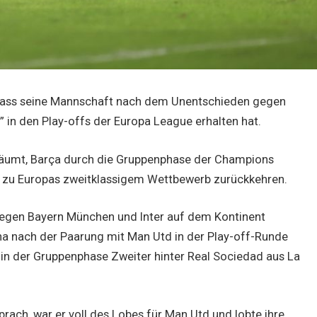
 dass seine Mannschaft nach dem Unentschieden gegen
 in den Play-offs der Europa League erhalten hat.
ersäumt, Barça durch die Gruppenphase der Champions
 zu Europas zweitklassigem Wettbewerb zurückkehren.
gegen Bayern München und Inter auf dem Kontinent
na nach der Paarung mit Man Utd in der Play-off-Runde
n in der Gruppenphase Zweiter hinter Real Sociedad aus La
rach, war er voll des Lobes für Man Utd und lobte ihre